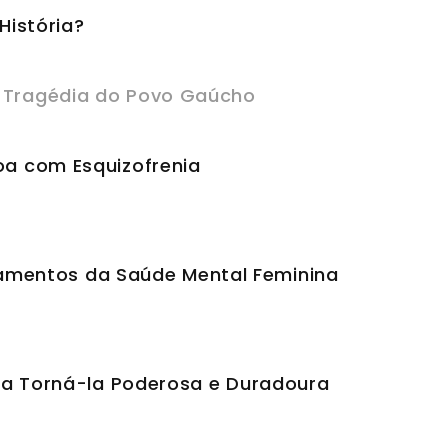
História?
 Tragédia do Povo Gaúcho
oa com Esquizofrenia
damentos da Saúde Mental Feminina
ra Torná-la Poderosa e Duradoura