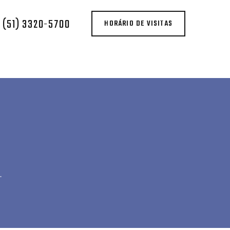
(51) 3320-5700
HORÁRIO DE VISITAS
O
INFORMAÇÕES
L