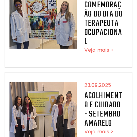
COMEMORAÇ
ÃO DO DIA DO
TERAPEUTA
OCUPACIONA
L
Veja mais >
23.09.2025
ACOLHIMENT
O E CUIDADO
- SETEMBRO
AMARELO
Veja mais >