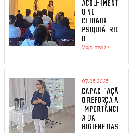
ACOLHIMENT
O NO
CUIDADO
PSIQUIÁTRIC
O
Veja mais >
07.05.2025
CAPACITAÇÃ
O REFORÇA A
IMPORTÂNCI
A DA
HIGIENE DAS